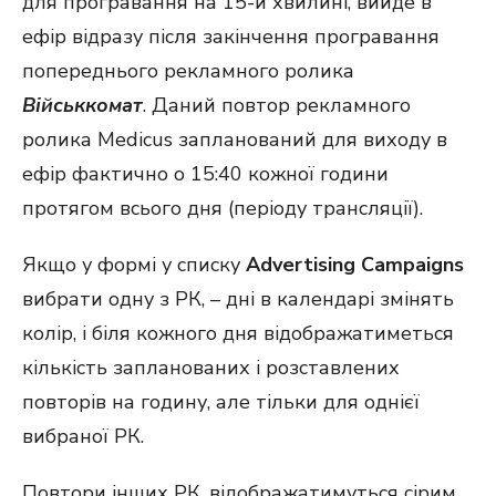
для програвання на 15-й хвилині, вийде в
ефір відразу після закінчення програвання
попереднього рекламного ролика
Військкомат
. Даний повтор рекламного
ролика Medicus запланований для виходу в
ефір фактично о 15:40 кожної години
протягом всього дня (періоду трансляції).
Якщо у формі у списку
Advertising Campaigns
вибрати одну з РК, – дні в календарі змінять
колір, і біля кожного дня відображатиметься
кількість запланованих і розставлених
повторів на годину, але тільки для однієї
вибраної РК.
Повтори інших РК, відображатимуться сірим