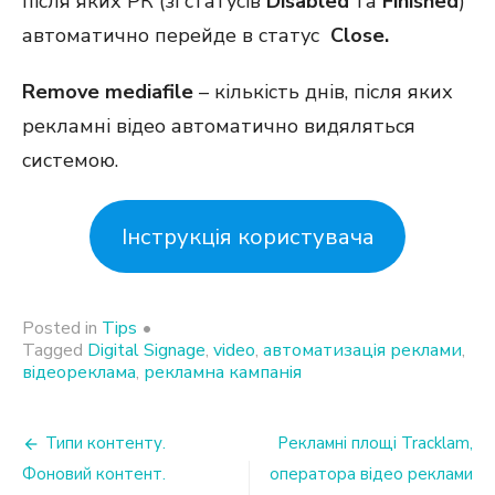
після яких РК (зі статусів
Disabled
та
Finished
)
автоматично перейде в статус
Close.
Remove mediafile
– кількість днів, після яких
рекламні відео автоматично видяляться
системою.
Інструкція користувача
Posted in
Tips
•
Tagged
Digital Signage
,
video
,
автоматизація реклами
,
відеореклама
,
рекламна кампанія
Post
Типи контенту.
Рекламні площі Tracklam,
Фоновий контент.
оператора відео реклами
navigation