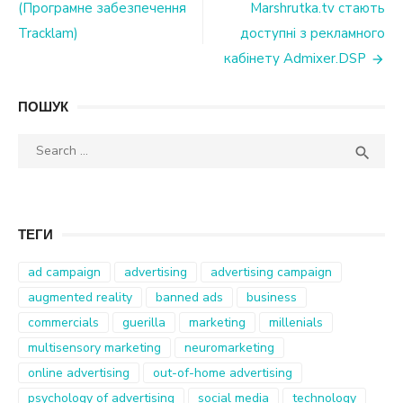
(Програмне забезпечення
Marshrutka.tv стають
Tracklam)
доступні з рекламного
кабінету Admixer.DSP
ПОШУК
Search
SEA

for:
ТЕГИ
ad campaign
advertising
advertising campaign
augmented reality
banned ads
business
commercials
guerilla
marketing
millenials
multisensory marketing
neuromarketing
online advertising
out-of-home advertising
psychology of advertising
social media
technology