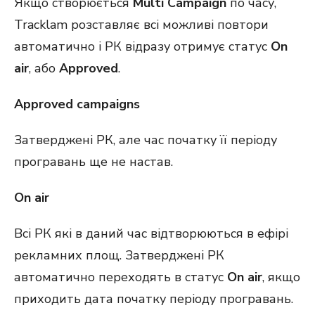
Якщо створюється
Multi Campaign
по часу,
Tracklam розставляє всі можливі повтори
автоматично і РК відразу отримує статус
On
air
, або
Approved
.
Approved campaigns
Затверджені РК, але час початку її періоду
програвань ще не настав.
On air
Всі РК які в даний час відтворюються в ефірі
рекламних площ. Затверджені РК
автоматично переходять в статус
On air
, якщо
приходить дата початку періоду програвань.