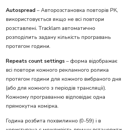
Autospread
– Авторозстановка повторів РК,
використовується якщо не всі повтори
розставлені. Tracklam автоматично
розподілить задану кількість програвань
протягом години.
Repeats count settings
– форма відображає
всі повтори кожного рекламного ролика
протягом години для кожного вибраного дня
(або для кожного з періодів трансляції).
Кожному програванню відповідає одна
прямокутна комірка.
Година розбита похвилинно (0-59) і в
користувача є можливість вручну встановити