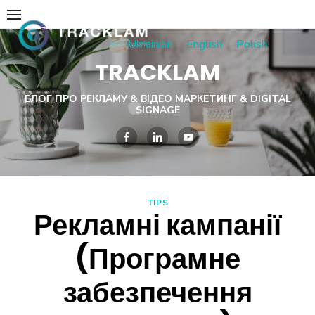
Skip
to
Ukrainian
English
Polish
content
TRACKLAM
БЛОГ ПРО РЕКЛАМУ & ВІДЕО МАРКЕТИНГ & DIGITAL
SIGNAGE
TIPS
Рекламні кампанії
(Програмне
забезпечення