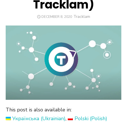
Tracklam)
Author
Tracklam
POSTED
DECEMBER 8, 2020
ON
This post is also available in:
Українська
(
Ukrainian
)
Polski
(
Polish
)