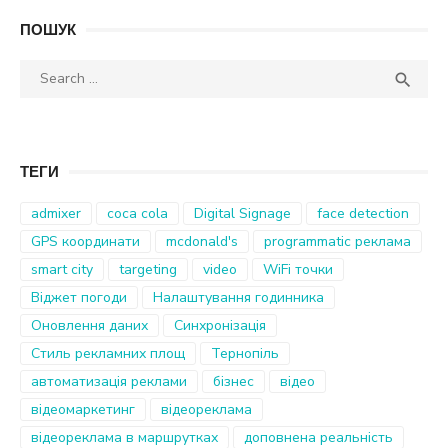
ПОШУК
Search
SEA

for:
ТЕГИ
admixer
coca cola
Digital Signage
face detection
GPS координати
mcdonald's
programmatic реклама
smart city
targeting
video
WiFi точки
Віджет погоди
Налаштування годинника
Оновлення даних
Синхронізація
Стиль рекламних площ
Тернопіль
автоматизація реклами
бізнес
відео
відеомаркетинг
відеореклама
відеореклама в маршрутках
доповнена реальність