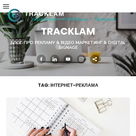
Skip
to
Українська
Англійська
Польська
content
TRACKLAM
БЛОГ ПРО РЕКЛАМУ & ВІДЕО МАРКЕТИНГ & DIGITAL
SIGNAGE
TAG:
ІНТЕРНЕТ-РЕКЛАМА