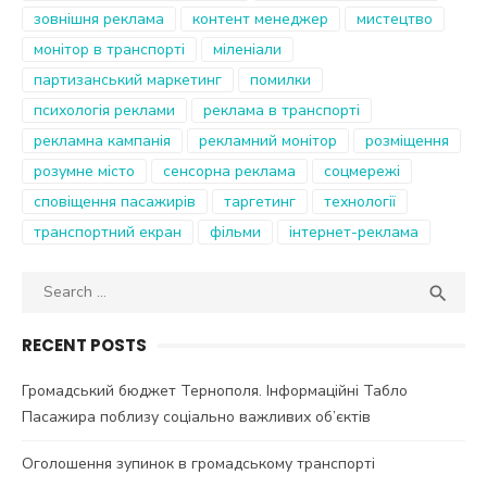
зовнішня реклама
контент менеджер
мистецтво
монітор в транспорті
міленіали
партизанський маркетинг
помилки
психологія реклами
реклама в транспорті
рекламна кампанія
рекламний монітор
розміщення
розумне місто
сенсорна реклама
соцмережі
сповіщення пасажирів
таргетинг
технології
транспортний екран
фільми
інтернет-реклама
Search
SEA

for:
RECENT POSTS
Громадський бюджет Тернополя. Інформаційні Табло
Пасажира поблизу соціально важливих об’єктів
Оголошення зупинок в громадському транспорті