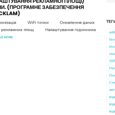
АШТУВАННЯ РЕКЛАМНОЇ ПЛОЩІ/
for:
ПИ. (ПРОГРАМНЕ ЗАБЕЗПЕЧЕННЯ
CKLAM)
ТЕГ
ронізація WiFi точки Оновлення даних
ь рекламних площ Налаштування годинника
adm
AD MORE
fac
mcd
sma
WiF
На
Он
Ст
авт
від
від
від