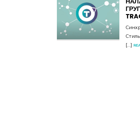
НАЛ
ГРУ
TRA
Синх
Стил
[…]
RE