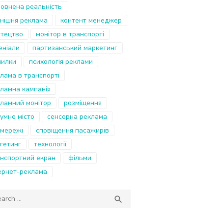
овнена реальність
нішня реклама
контент менеджер
стецтво
монітор в транспорті
еніали
партизанський маркетинг
милки
психологія реклами
лама в транспорті
ламна кампанія
ламний монітор
розміщення
умне місто
сенсорна реклама
цмережі
сповіщення пасажирів
гетинг
технології
нспортний екран
фільми
ернет-реклама
ch
SEARCH
