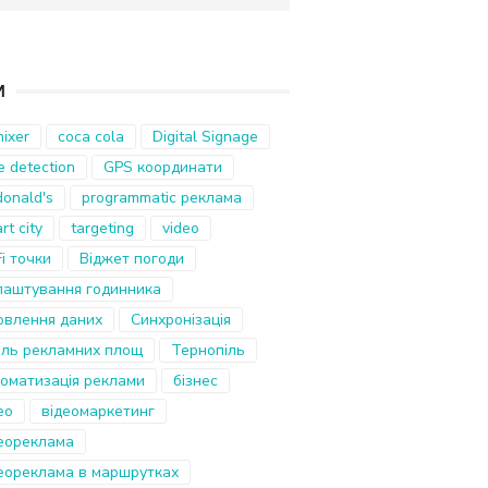
И
ixer
coca cola
Digital Signage
e detection
GPS координати
onald's
programmatic реклама
rt city
targeting
video
i точки
Віджет погоди
лаштування годинника
овлення даних
Синхронізація
иль рекламних площ
Тернопіль
оматизація реклами
бізнес
ео
відеомаркетинг
еореклама
еореклама в маршрутках