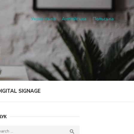
Українська
Англійська
Польська
IGITAL SIGNAGE
УК
ch
SEARCH
