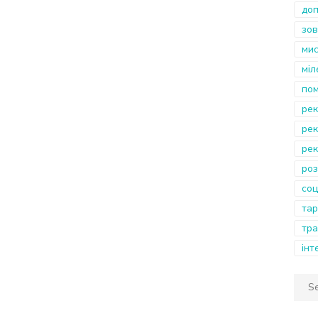
доп
зов
ми
міл
по
рек
рек
рек
роз
со
тар
тра
інт
Sear
for: