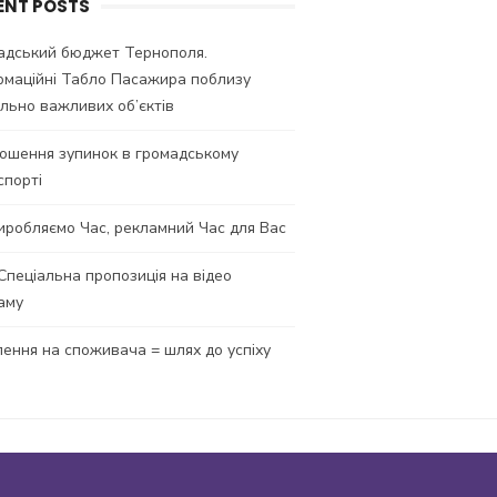
ENT POSTS
адський бюджет Тернополя.
рмаційні Табло Пасажира поблизу
ально важливих об’єктів
ошення зупинок в громадському
спорті
иробляємо Час, рекламний Час для Вас
 Спеціальна пропозиція на відео
аму
лення на споживача = шлях до успіху