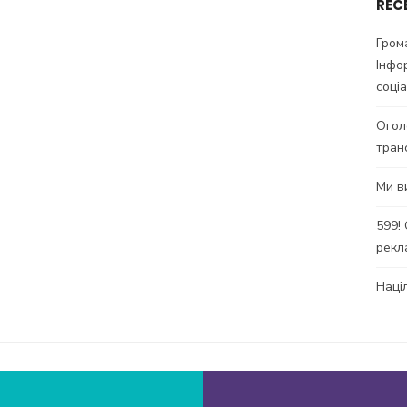
REC
Гром
Інфо
соці
Огол
тран
Ми в
599!
рекл
Наці