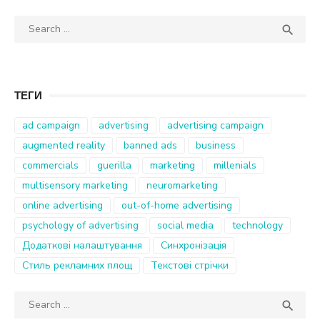
Search
SEA

for:
ТЕГИ
ad campaign
advertising
advertising campaign
augmented reality
banned ads
business
commercials
guerilla
marketing
millenials
multisensory marketing
neuromarketing
online advertising
out-of-home advertising
psychology of advertising
social media
technology
Додаткові налаштування
Синхронізація
Стиль рекламних площ
Текстові стрічки
Search
SEA

for: