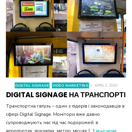
DIGITAL SIGNAGE
,
VIDEO MARKETING
/
APRIL 2, 2020
DIGITAL SIGNAGE НА ТРАНСПОРТІ
Транспортна галузь – один з лідерів і законодавців в
сфері Digital Signage. Монітори вже давно
супроводжують нас під час подорожей: в
аеропортах, вокзалах, метро, місцях […]
READ MORE