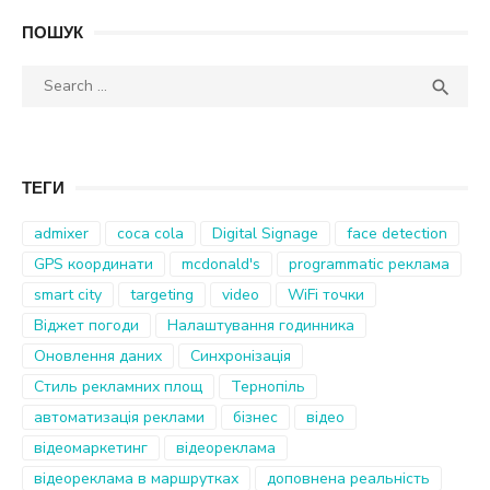
ПОШУК
Search
SEA

for:
ТЕГИ
admixer
coca cola
Digital Signage
face detection
GPS координати
mcdonald's
programmatic реклама
smart city
targeting
video
WiFi точки
Віджет погоди
Налаштування годинника
Оновлення даних
Синхронізація
Стиль рекламних площ
Тернопіль
автоматизація реклами
бізнес
відео
відеомаркетинг
відеореклама
відеореклама в маршрутках
доповнена реальність