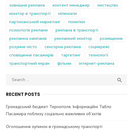
зовнішня реклама
контент менеджер
мистецтво
монітор в транспорті
міленіали
партизанський маркетинг
помилки
психологія реклами
реклама в транспорті
рекламна кампанія
рекламний монітор
розміщення
розумне місто
сенсорна реклама
соцмережі
сповіщення пасажирів
таргетинг
технології
транспортний екран
фільми
інтернет-реклама
Search
SEA

for:
RECENT POSTS
Громадський бюджет Тернополя. Інформаційні Табло
Пасажира поблизу соціально важливих об’єктів
Оголошення зупинок в громадському транспорті