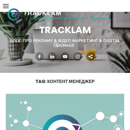
Skip
to
Українська
Англійська
Польська
content
TRACKLAM
БЛОГ ПРО РЕКЛАМУ & ВІДЕО МАРКЕТИНГ & DIGITAL
SIGNAGE
TAG:
КОНТЕНТ МЕНЕДЖЕР