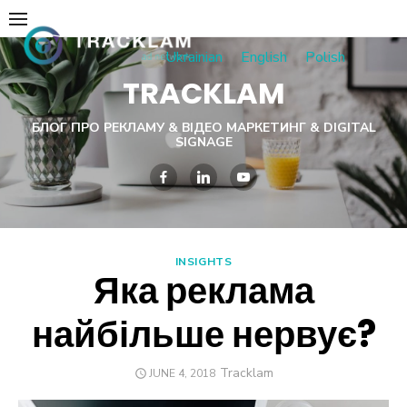
Skip
to
Ukrainian
English
Polish
content
TRACKLAM
БЛОГ ПРО РЕКЛАМУ & ВІДЕО МАРКЕТИНГ & DIGITAL
SIGNAGE
INSIGHTS
Яка реклама
найбільше нервує?
Author
Tracklam
POSTED
JUNE 4, 2018
ON