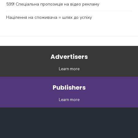
599! Спеціальна пропозиція на відео рекламу
Націлення на споживача = шлях до успіху
Advertisers
Learn more
Publishers
Learn more