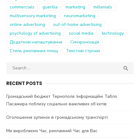
commercials
guerilla
marketing
millenials
multisensory marketing
neuromarketing
online advertising
out-of-home advertising
psychology of advertising
social media
technology
Додаткові налаштування
Синхронізація
Стиль рекламних площ
Текстові стрічки
Search
SEA

for:
RECENT POSTS
Громадський бюджет Тернополя. Інформаційні Табло
Пасажира поблизу соціально важливих об’єктів
Оголошення зупинок в громадському транспорті
Ми виробляємо Час, рекламний Час для Вас