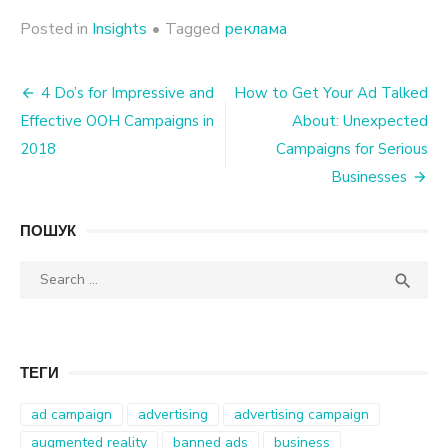
Posted in
Insights
•
Tagged
реклама
Post
4 Do’s for Impressive and
How to Get Your Ad Talked
Effective OOH Campaigns in
About: Unexpected
navigation
2018
Campaigns for Serious
Businesses
ПОШУК
Search
SEA

for:
ТЕГИ
ad campaign
advertising
advertising campaign
augmented reality
banned ads
business