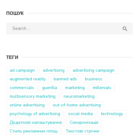
ПОШУК
Search
SEA

for:
ТЕГИ
ad campaign
advertising
advertising campaign
augmented reality
banned ads
business
commercials
guerilla
marketing
millenials
multisensory marketing
neuromarketing
online advertising
out-of-home advertising
psychology of advertising
social media
technology
Додаткові налаштування
Синхронізація
Стиль рекламних площ
Текстові стрічки