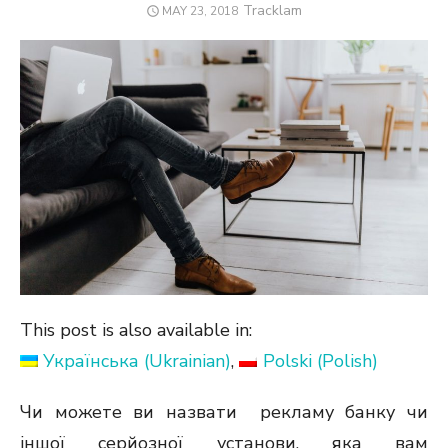
Author
Tracklam
POSTED
MAY 23, 2018
ON
This post is also available in:
Українська
(
Ukrainian
)
Polski
(
Polish
)
Чи можете ви назвати рекламу банку чи
іншої серйозної установи, яка вам