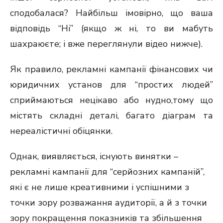
сподобалася? Найбільш імовірно, що ваша
відповідь “Ні” (якщо ж ні, то ви мабуть
шахраюєте; і вже переглянули відео нижче).
Як правило, рекламні кампанії фінансових чи
юридичних установ для “простих людей”
сприймаються нецікаво або нудно,тому що
містять складні деталі, багато діаграм та
нереалістичні обіцянки.
Однак, виявляється, існують винятки –
рекламні кампанії для “серйозних кампаній”,
які є не лише креативними і успішними з
точки зору розважання аудиторії, а й з точки
зору покращення показників та збільшення