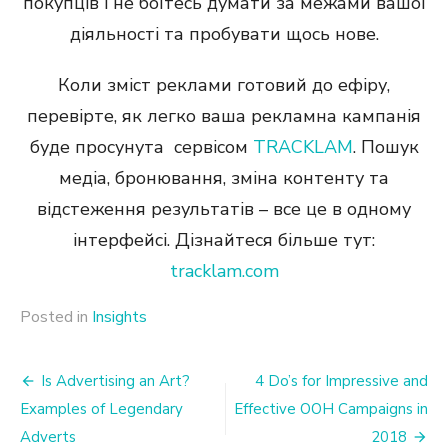
покупців і не боїтесь думати за межами вашої
діяльності та пробувати щось нове.
Коли зміст реклами готовий до ефіру,
перевірте, як легко ваша рекламна кампанія
буде просунута сервісом
TRACKLAM
. Пошук
медіа, бронювання, зміна контенту та
відстеження результатів – все це в одному
інтерфейсі. Дізнайтеся більше тут:
tracklam.com
Posted in
Insights
Post
Is Advertising an Art?
4 Do’s for Impressive and
Examples of Legendary
Effective OOH Campaigns in
navigation
Adverts
2018