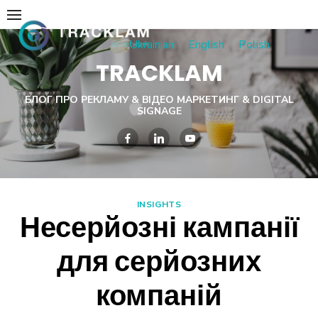
Skip
to
Ukrainian
English
Polish
content
TRACKLAM
БЛОГ ПРО РЕКЛАМУ & ВІДЕО МАРКЕТИНГ & DIGITAL
SIGNAGE
INSIGHTS
Несерйозні кампанії
для серйозних
компаній