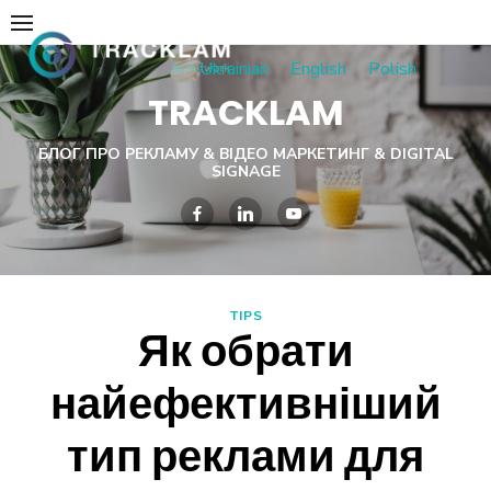
Skip
to
Ukrainian
English
Polish
content
TRACKLAM
БЛОГ ПРО РЕКЛАМУ & ВІДЕО МАРКЕТИНГ & DIGITAL
SIGNAGE
TIPS
Як обрати
найефективніший
тип реклами для