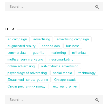
Search
SEA

for:
ТЕГИ
ad campaign
advertising
advertising campaign
augmented reality
banned ads
business
commercials
guerilla
marketing
millenials
multisensory marketing
neuromarketing
online advertising
out-of-home advertising
psychology of advertising
social media
technology
Додаткові налаштування
Синхронізація
Стиль рекламних площ
Текстові стрічки
Search
SEA

for: