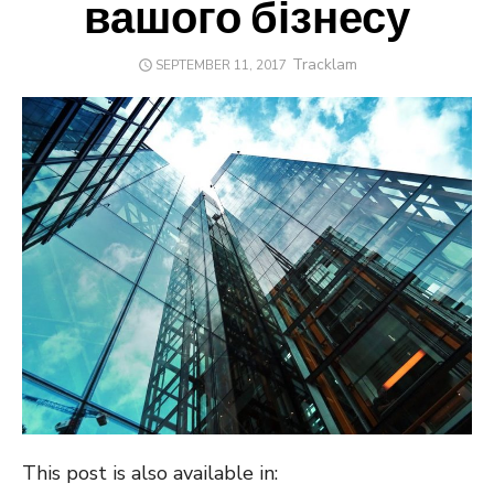
вашого бізнесу
Author
Tracklam
POSTED
SEPTEMBER 11, 2017
ON
This post is also available in: