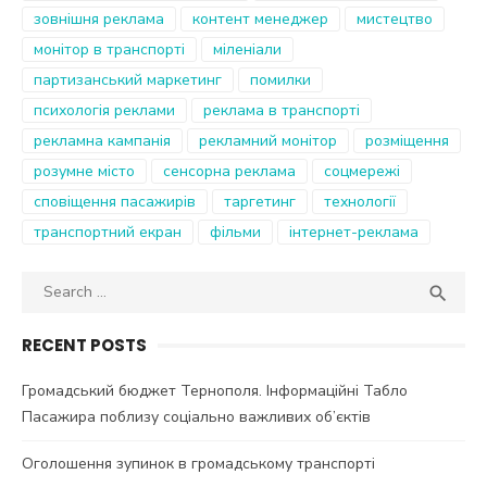
зовнішня реклама
контент менеджер
мистецтво
монітор в транспорті
міленіали
партизанський маркетинг
помилки
психологія реклами
реклама в транспорті
рекламна кампанія
рекламний монітор
розміщення
розумне місто
сенсорна реклама
соцмережі
сповіщення пасажирів
таргетинг
технології
транспортний екран
фільми
інтернет-реклама
Search
SEA

for:
RECENT POSTS
Громадський бюджет Тернополя. Інформаційні Табло
Пасажира поблизу соціально важливих об’єктів
Оголошення зупинок в громадському транспорті