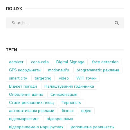
ПОШУК
Search
SEA

for:
ТЕГИ
admixer
coca cola
Digital Signage
face detection
GPS координати
mcdonald's
programmatic реклама
smart city
targeting
video
WiFi точки
Віджет погоди
Налаштування годинника
Оновлення даних
Синхронізація
Стиль рекламних площ
Тернопіль
автоматизація реклами
бізнес
відео
відеомаркетинг
відеореклама
відеореклама в маршрутках
доповнена реальність