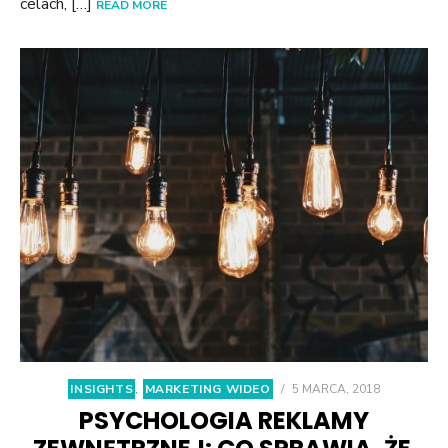
celach, […]
READ MORE
INSIGHTS
,
MARKETING WIDEO
/
5 MARCA, 2018
PSYCHOLOGIA REKLAMY