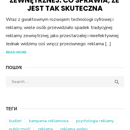
ZEWNĘTRZNEJ: CO SPRAWIA, ŻE ​​
JEST TAK SKUTECZNA
Wraz z gwałtownym rozwojem technologii cyfrowej i
reklamy, wiele osób przewidziało spadek tradycyjnej
reklamy zewnętrznej, jako przestarzałej i nieefektywnej.
Jednak widzimy coś wręcz przeciwnego: reklama […]
READ MORE
ПОШУК
Search
SEA

for:
ТЕГИ
budżet
kampania reklamowa
psychologia reklamy
publiczność
reklama
reklama wideo