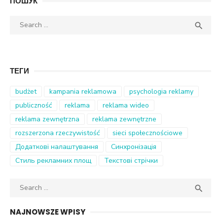
ПОШУК
Search
SEA

for:
ТЕГИ
budżet
kampania reklamowa
psychologia reklamy
publiczność
reklama
reklama wideo
reklama zewnętrzna
reklama zewnętrzne
rozszerzona rzeczywistość
sieci społecznościowe
Додаткові налаштування
Синхронізація
Стиль рекламних площ
Текстові стрічки
Search
SEA

for:
NAJNOWSZE WPISY