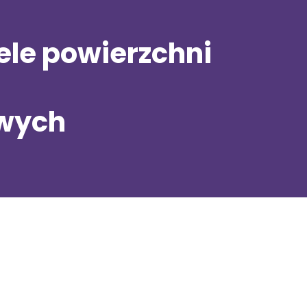
ele powierzchni
wych