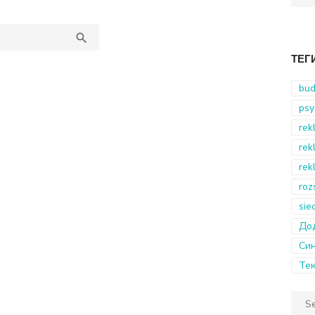
for:
SEARCH

ТЕГ
bud
psy
rek
rek
rek
roz
sie
Дод
Син
Тек
Sear