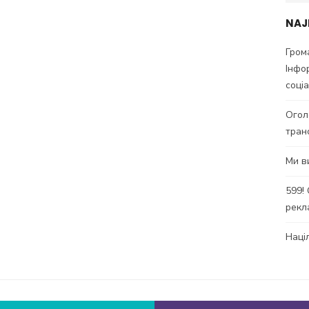
for:
NAJ
Гром
Інфо
соці
Огол
тран
Ми в
599!
рекл
Наці