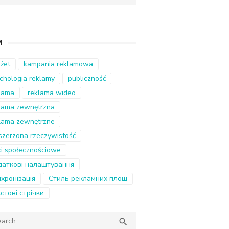
И
żet
kampania reklamowa
chologia reklamy
publiczność
lama
reklama wideo
lama zewnętrzna
lama zewnętrzne
szerzona rzeczywistość
ci społecznościowe
аткові налаштування
хронізація
Стиль рекламних площ
стові стрічки
ch
SEARCH
