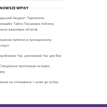
NOWSZE WPISY
адський бюджет Тернополя.
рмаційні Табло Пасажира поблизу
ально важливих об’єктів
ошення зупинок в громадському
спорті
иробляємо Час, рекламний Час для Вас
 Спеціальна пропозиція на відео
аму
лення на споживача = шлях до успіху