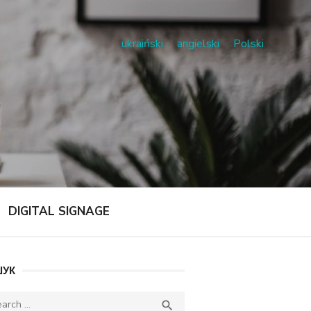
ukraiński
angielski
Polski
DIGITAL SIGNAGE
УК
ch
SEARCH
