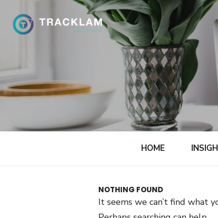
Skip
to
content
HOME
INSIG
NOTHING FOUND
It seems we can’t find what yo
Perhaps searching can help.