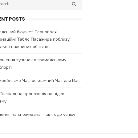
ch
SEARCH

ENT POSTS
адський бюджет Тернополя.
рмаційні Табло Пасажира поблизу
ально важливих об’єктів
ошення зупинок в громадському
спорті
иробляємо Час, рекламний Час для Вас
 Спеціальна пропозиція на відео
аму
лення на споживача = шлях до успіху