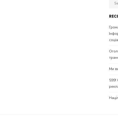
Sear
for:
REC
Гром
Інфо
соці
Огол
тран
Ми в
599!
рекл
Наці