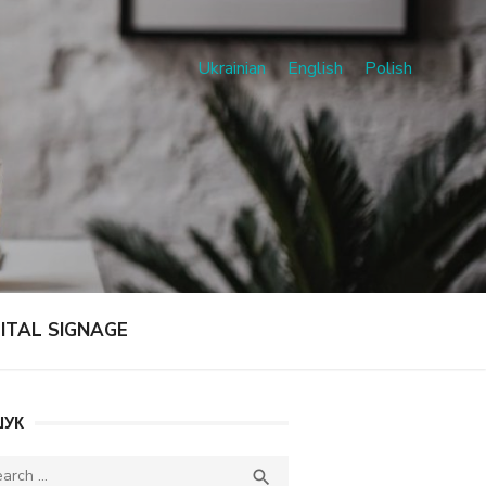
Ukrainian
English
Polish
GITAL SIGNAGE
УК
ch
SEARCH
