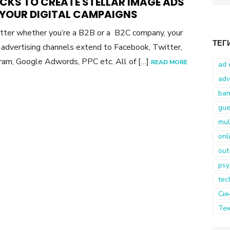
ACKS TO CREATE STELLAR IMAGE ADS
for:
 YOUR DIGITAL CAMPAIGNS
ter whether you’re a B2B or a B2C company, your
ТЕГ
l advertising channels extend to Facebook, Twitter,
ram, Google Adwords, PPC etc. All of […]
READ MORE
ad 
adv
ban
gue
mul
onl
out
psy
tec
Син
Тек