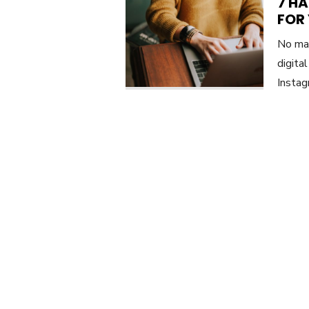
7 H
FOR
No mat
digita
Instag