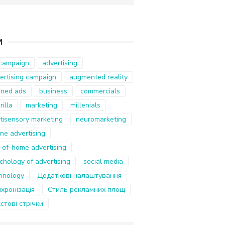
И
campaign
advertising
ertising campaign
augmented reality
ned ads
business
commercials
rilla
marketing
millenials
tisensory marketing
neuromarketing
ine advertising
-of-home advertising
chology of advertising
social media
hnology
Додаткові налаштування
хронізація
Стиль рекламних площ
стові стрічки