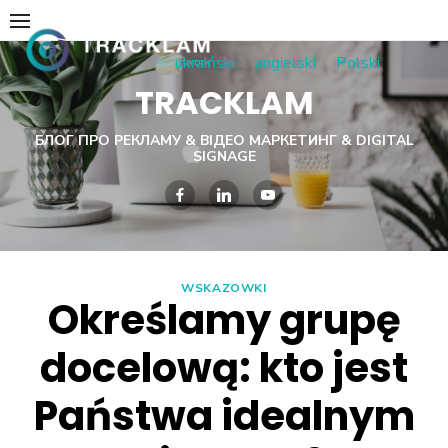
Skip
to
ukraiński
angielski
Polski
content
TRACKLAM
БЛОГ ПРО РЕКЛАМУ & ВІДЕО МАРКЕТИНГ & DIGITAL
SIGNAGE
WSKAZOWKI
Określamy grupę
docelową: kto jest
Państwa idealnym