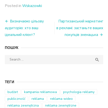
Posted in
Wskazowki
Nawigacja
Визначаємо цільову
Партизанський маркетинг
аудиторію: хто ваш
в рекламі: застаньте ваших
wpisu
ідеальний клієнт?
покупців зненацька
ПОШУК
Search
SEA

for:
ТЕГИ
budżet
kampania reklamowa
psychologia reklamy
publiczność
reklama
reklama wideo
reklama zewnętrzna
reklama zewnętrzne