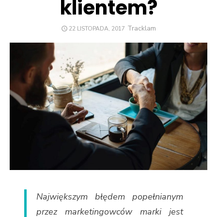
klientem?
Author
Tracklam
POSTED
22 LISTOPADA, 2017
ON
Największym błędem popełnianym
przez marketingowców marki jest