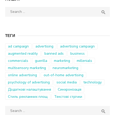
Search
SEA

for:
ТЕГИ
ad campaign
advertising
advertising campaign
augmented reality
banned ads
business
commercials
guerilla
marketing
millenials
multisensory marketing
neuromarketing
online advertising
out-of-home advertising
psychology of advertising
social media
technology
Додаткові налаштування
Синхронізація
Стиль рекламних площ
Текстові стрічки
Search
SEA

for: