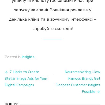
уникнути клопоту і зекономити час при
запуску кампанії. Зовнішня реклама у
декілька кліків та в зручному інтерфейсі –
спробуйте сьогодні!
Posted in
Insights
Post
7 Hacks to Create
Neuromarketing: How
Stellar Image Ads for Your
Famous Brands Get
navigation
Digital Campaigns
Deepest Customer Insights
Possible
ПОШУК