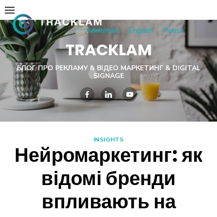
Skip
to
Ukrainian
English
Polish
content
TRACKLAM
БЛОГ ПРО РЕКЛАМУ & ВІДЕО МАРКЕТИНГ & DIGITAL
SIGNAGE
INSIGHTS
Нейромаркетинг: як
відомі бренди
впливають на