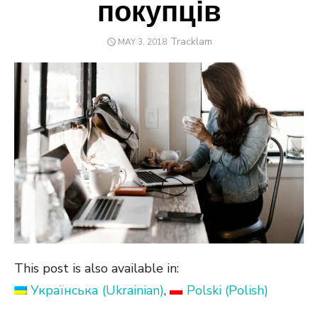
покупців
Author
Tracklam
POSTED
MAY 3, 2018
ON
This post is also available in:
Українська
(
Ukrainian
)
Polski
(
Polish
)