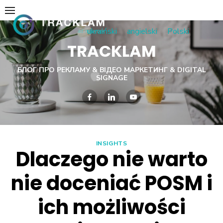
Skip
to
ukraiński
angielski
Polski
content
TRACKLAM
БЛОГ ПРО РЕКЛАМУ & ВІДЕО МАРКЕТИНГ & DIGITAL
SIGNAGE
INSIGHTS
Dlaczego nie warto
nie doceniać POSM i
ich możliwości