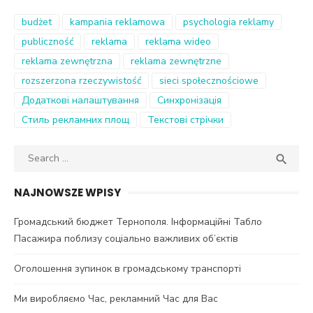
budżet
kampania reklamowa
psychologia reklamy
publiczność
reklama
reklama wideo
reklama zewnętrzna
reklama zewnętrzne
rozszerzona rzeczywistość
sieci społecznościowe
Додаткові налаштування
Синхронізація
Стиль рекламних площ
Текстові стрічки
Search
SEA

for:
NAJNOWSZE WPISY
Громадський бюджет Тернополя. Інформаційні Табло
Пасажира поблизу соціально важливих об’єктів
Оголошення зупинок в громадському транспорті
Ми виробляємо Час, рекламний Час для Вас