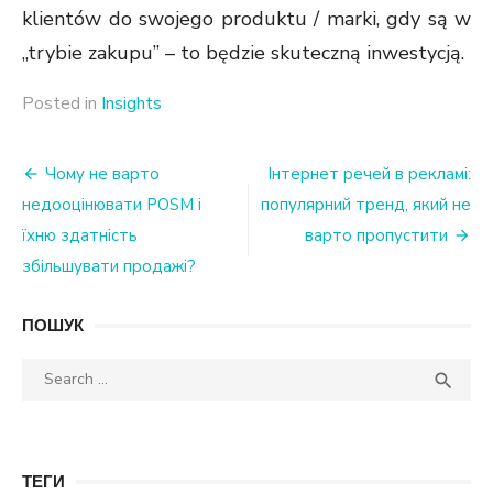
klientów do swojego produktu / marki, gdy są w
„trybie zakupu” – to będzie skuteczną inwestycją.
Posted in
Insights
Nawigacja
Чому не варто
Інтернет речей в рекламі:
недооцінювати POSM і
популярний тренд, який не
wpisu
їхню здатність
варто пропустити
збільшувати продажі?
ПОШУК
Search
SEA

for:
ТЕГИ