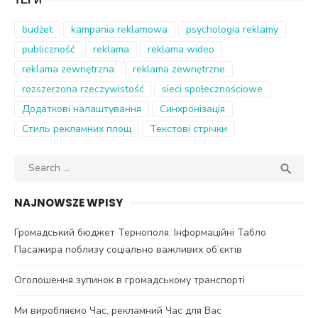
budżet
kampania reklamowa
psychologia reklamy
publiczność
reklama
reklama wideo
reklama zewnętrzna
reklama zewnętrzne
rozszerzona rzeczywistość
sieci społecznościowe
Додаткові налаштування
Синхронізація
Стиль рекламних площ
Текстові стрічки
Search
SEA

for:
NAJNOWSZE WPISY
Громадський бюджет Тернополя. Інформаційні Табло
Пасажира поблизу соціально важливих об’єктів
Оголошення зупинок в громадському транспорті
Ми виробляємо Час, рекламний Час для Вас