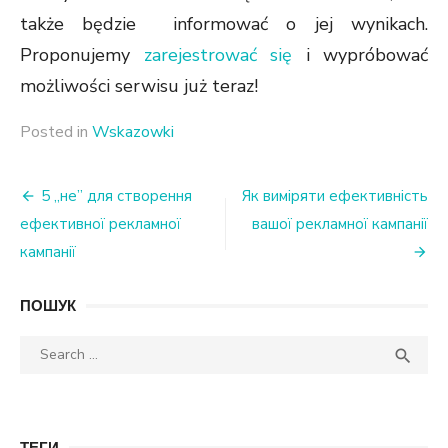
także będzie informować o jej wynikach.
Proponujemy
zarejestrować się
i wypróbować
możliwości serwisu już teraz!
Posted in
Wskazowki
Nawigacja
5 „не” для створення
Як виміряти ефективність
ефективної рекламної
вашої рекламної кампанії
wpisu
кампанії
ПОШУК
Search
SEA

for:
ТЕГИ