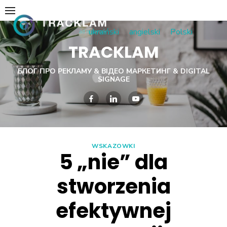
Skip
to
ukraiński
angielski
Polski
content
TRACKLAM
БЛОГ ПРО РЕКЛАМУ & ВІДЕО МАРКЕТИНГ & DIGITAL
SIGNAGE
WSKAZOWKI
5 „nie” dla
stworzenia
efektywnej