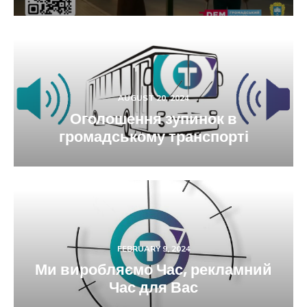
AUGUST 20, 2024
Оголошення зупинок в
громадському транспорті
FEBRUARY 9, 2024
Ми виробляємо Час, рекламний
Час для Вас