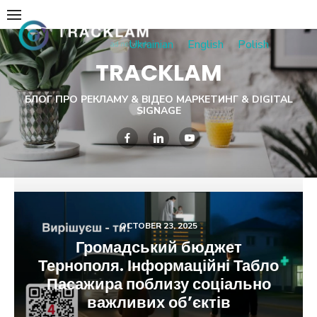
Skip
to
Ukrainian
English
Polish
content
TRACKLAM
БЛОГ ПРО РЕКЛАМУ & ВІДЕО МАРКЕТИНГ & DIGITAL
SIGNAGE
OCTOBER 23, 2025
Громадський бюджет
Тернополя. Інформаційні Табло
Пасажира поблизу соціально
важливих об’єктів