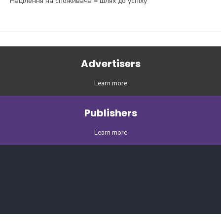
Націлення на споживача = шлях до успіху
Advertisers
Learn more
Publishers
Learn more