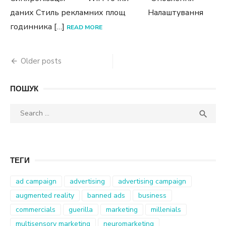
даних Стиль рекламних площ Налаштування
годинника […]
READ MORE
Posts
Older posts
navigation
ПОШУК
Search
SEA

for:
ТЕГИ
ad campaign
advertising
advertising campaign
augmented reality
banned ads
business
commercials
guerilla
marketing
millenials
multisensory marketing
neuromarketing